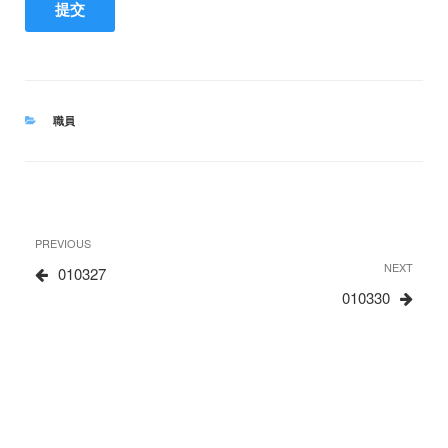
CATEGORIES
職員
文
Previous
PREVIOUS
章
Post
Next
NEXT
010327
Post
010330
导
航