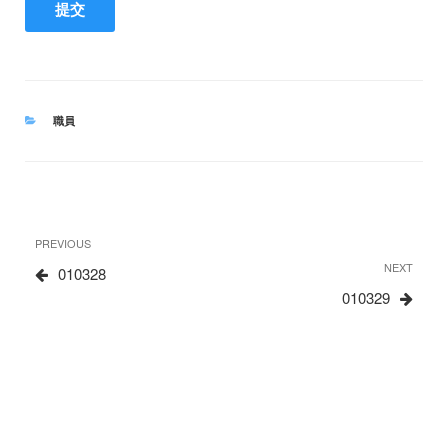
CATEGORIES
職員
文
Previous
PREVIOUS
章
Post
Next
NEXT
010328
Post
010329
导
航