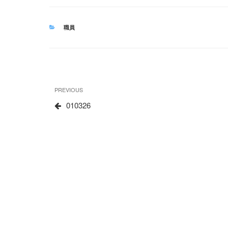
CATEGORIES
職員
文
Previous
PREVIOUS
章
Post
010326
导
航