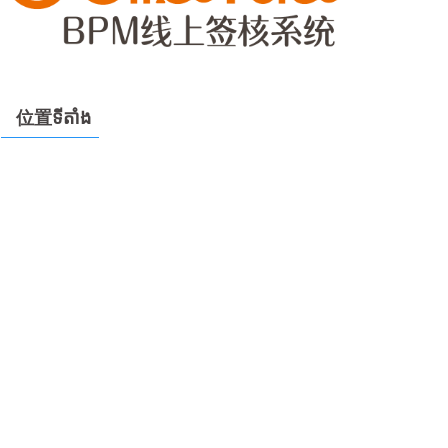
位置ទីតាំង