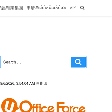
穎昌鞋業集團
申请单លិខិតទំនាក់ទំនង
VIP
Search
Search
for:
8/6/2026, 3:54:04 AM 星期四