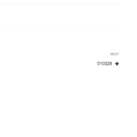
Next
NEXT
Post
010328