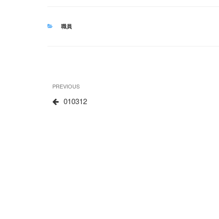
CATEGORIES
職員
文
Previous
PREVIOUS
章
Post
010312
导
航