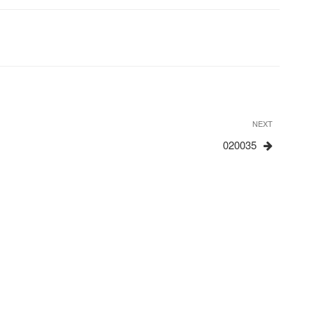
Next
NEXT
Post
020035