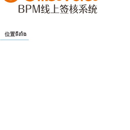
位置ទីតាំង