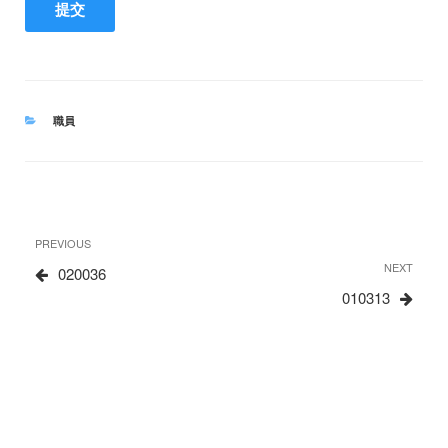
CATEGORIES
職員
文
Previous
PREVIOUS
章
Post
Next
NEXT
020036
Post
010313
导
航