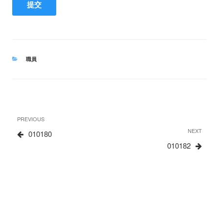
CATEGORIES
職員
文
Previous
PREVIOUS
章
Post
Next
NEXT
010180
Post
010182
导
航