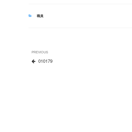
CATEGORIES
職員
文
Previous
PREVIOUS
章
Post
010179
导
航