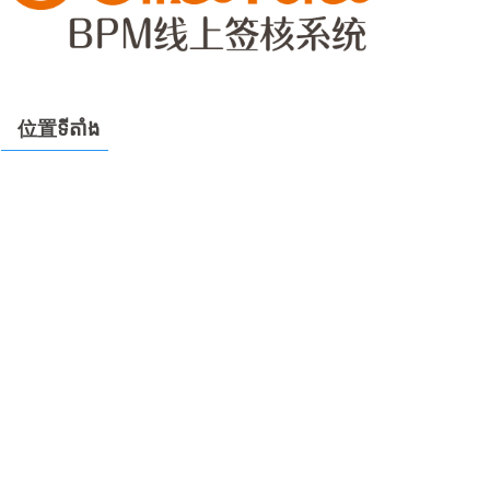
位置ទីតាំង