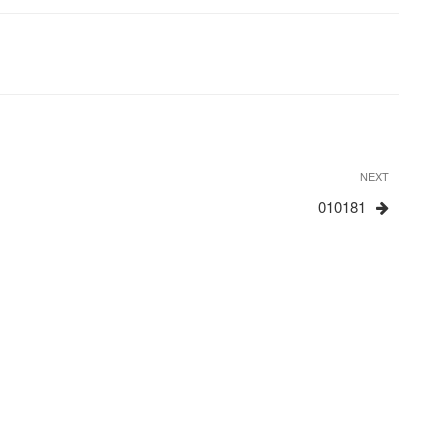
Next
NEXT
Post
010181