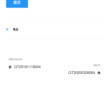
CATEGORIES
職員
文
Previous
PREVIOUS
章
Post
Next
NEXT
QT20161118004
Post
QT20200328084
导
航