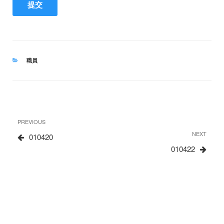
CATEGORIES
職員
文
Previous
PREVIOUS
章
Post
Next
NEXT
010420
Post
010422
导
航