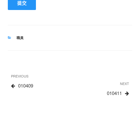
CATEGORIES
職員
文
Previous
PREVIOUS
章
Post
Next
NEXT
010409
Post
010411
导
航