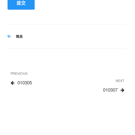
CATEGORIES
職員
文
Previous
PREVIOUS
章
Post
Next
NEXT
010305
Post
010307
导
航