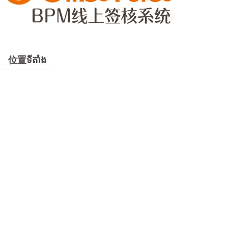
位置ទីតាំង