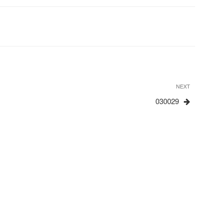
Next
NEXT
Post
030029