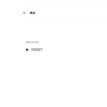
CATEGORIES
職員
文
Previous
PREVIOUS
章
Post
030027
导
航