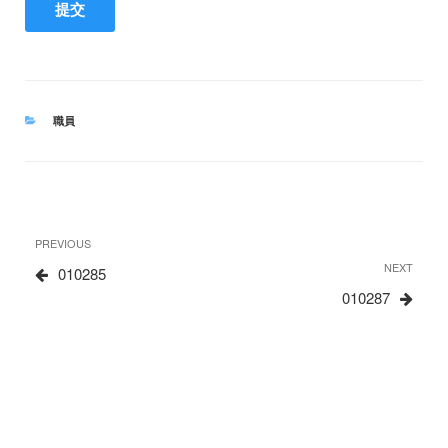
CATEGORIES
職員
文
Previous
PREVIOUS
章
Post
Next
NEXT
010285
Post
010287
导
航