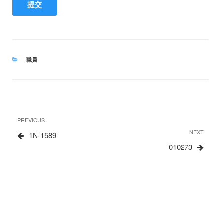
CATEGORIES
職員
文
Previous
PREVIOUS
章
Post
Next
NEXT
1N-1589
Post
010273
导
航