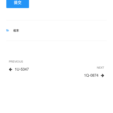
CATEGORIES
机车
文
Previous
PREVIOUS
章
Post
Next
NEXT
1U-5347
Post
1Q-0874
导
航