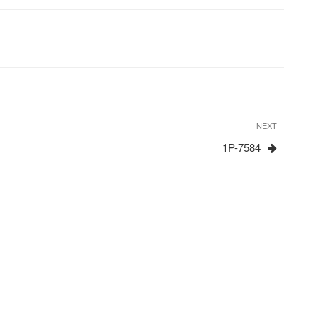
Next
NEXT
Post
1P-7584