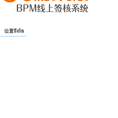
位置ទីតាំង