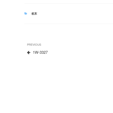
CATEGORIES
机车
文
Previous
PREVIOUS
章
Post
1W-3327
导
航