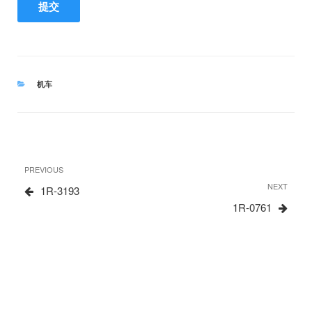
CATEGORIES
机车
文
Previous
PREVIOUS
章
Post
Next
NEXT
1R-3193
Post
1R-0761
导
航