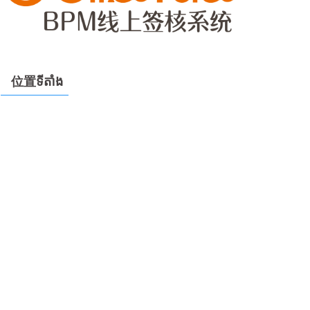
位置ទីតាំង