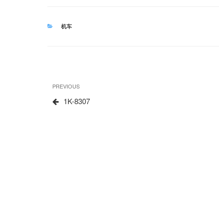
CATEGORIES
机车
文
Previous
PREVIOUS
章
Post
1K-8307
导
航