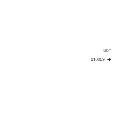
Next
NEXT
Post
010259