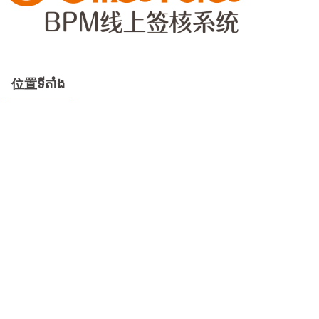
位置ទីតាំង