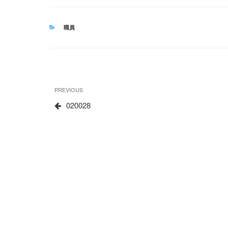
CATEGORIES
職員
文
Previous
PREVIOUS
章
Post
020028
导
航