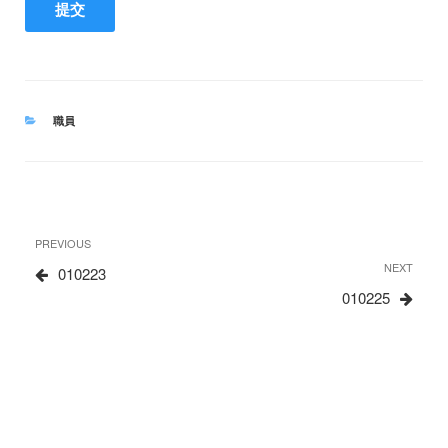
CATEGORIES
職員
文
Previous
PREVIOUS
章
Post
Next
NEXT
010223
Post
010225
导
航