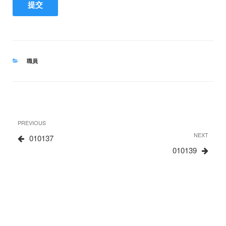
CATEGORIES
職員
文
Previous
PREVIOUS
章
Post
Next
NEXT
010137
Post
010139
导
航