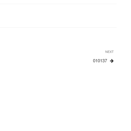
Next
NEXT
Post
010137