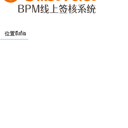
位置ទីតាំង