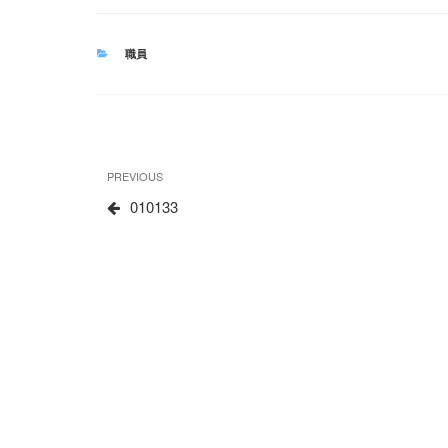
CATEGORIES
職員
文
Previous
PREVIOUS
章
Post
010133
导
航