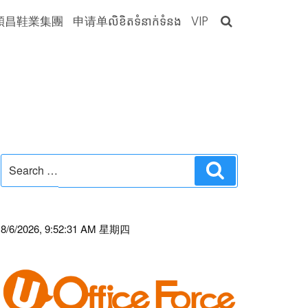
穎昌鞋業集團
申请单លិខិតទំនាក់ទំនង
VIP
Search
Search
for:
8/6/2026, 9:52:31 AM 星期四