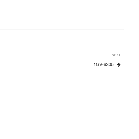
Next
NEXT
Post
1GV-6305