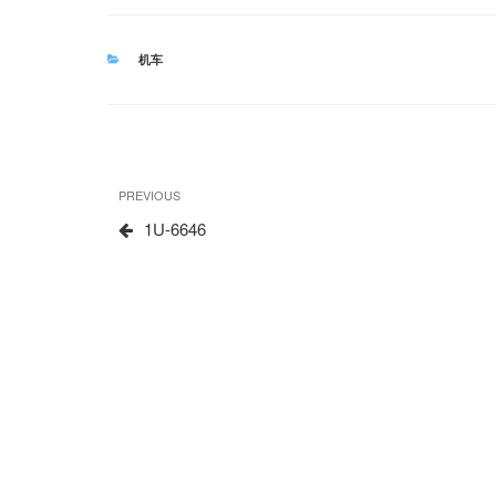
CATEGORIES
机车
文
Previous
PREVIOUS
章
Post
1U-6646
导
航