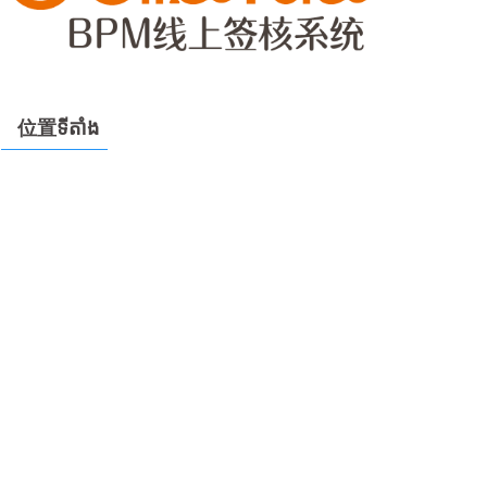
位置ទីតាំង