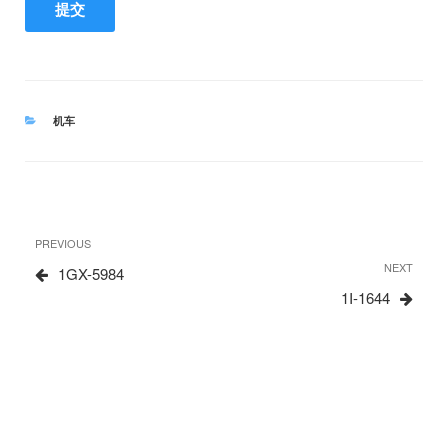
CATEGORIES
机车
文
Previous
PREVIOUS
章
Post
Next
NEXT
1GX-5984
Post
1I-1644
导
航