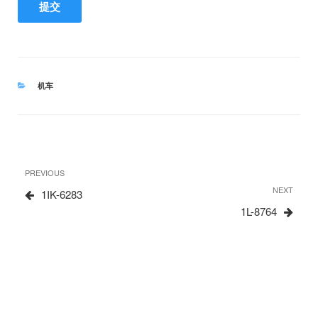
CATEGORIES
机车
文
Previous
PREVIOUS
章
Post
Next
NEXT
1IK-6283
Post
1L-8764
导
航