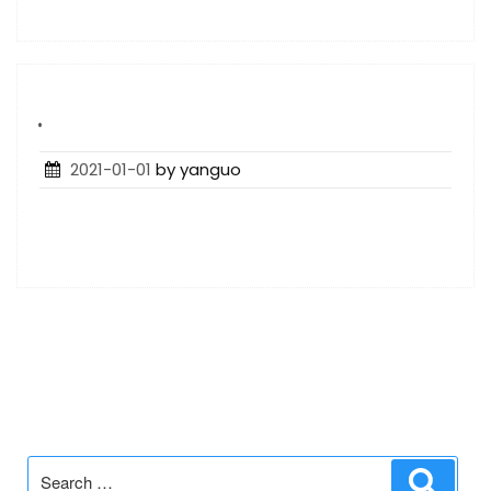
.
Posted
2021-01-01
by yanguo
on
Search
Search